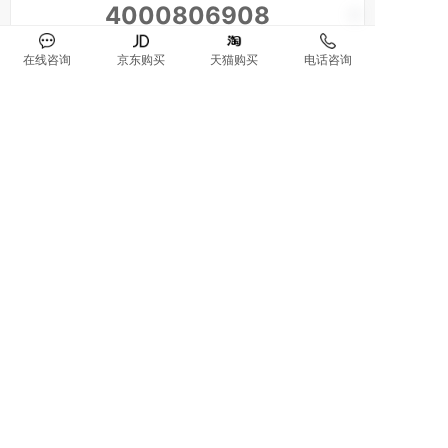
4000806908
在线咨询
京东购买
天猫购买
电话咨询
最新资讯
空气净化器十大品牌诺森柏格解析:凉意满室，清
1
新入怀 ，盛夏宅家的理想打开方式
空气净化器十大品牌诺森柏格解析:睡眠健康早知
2
道，负氧离子悄悄缓解睡眠质量
空气净化器十大品牌诺森柏格解析:又是台风天又
3
是三伏天，闷到窒息的家有救了
空气净化器十大品牌诺森柏格解析:阴雨天家里如
4
何防霉味，还原清新空气
空气净化器十大品牌诺森柏格解析:被娃夜闹折磨
5
的熬通宵，哄睡神器来帮忙
空气净化器十大品牌诺森柏格解析:“扬灰层”的真
6
相：9-11楼真的是空气最脏的地方吗？
空气净化器十大品牌诺森柏格解析:阴雨天又闷又
7
潮，你有多久没睡过一个清爽觉了？
空气净化器十大品牌诺森柏格解析：空调续命！
8
夏天的体面，更藏在湿度与洁净里
空气净化器十大品牌诺森柏格解析：三伏天高
9
温，如何实现空调房自在呼吸
空气净化器十大品牌诺森柏格解析：空气净化器
10
越用越臭的4个坏习惯