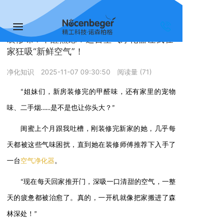
您的位置：
首页 >>
净化知识
装修味？甲醛焦虑？这台空气净化器让我在
家狂吸“新鲜空气”！
净化知识
2025-11-07 09:30:50
阅读量 (
71
)
“姐妹们，新房装修完的甲醛味，还有家里的宠物
味、二手烟……是不是也让你头大？”
闺蜜上个月跟我吐槽，刚装修完新家的她，几乎每
天都被这些气味困扰，直到她在装修师傅推荐下入手了
一台
空气净化器
。
“现在每天回家推开门，深吸一口清甜的空气，一整
天的疲惫都被治愈了。真的，一开机就像把家搬进了森
林深处！”