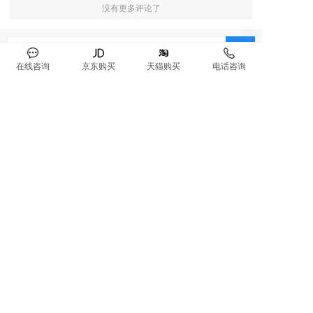
没有更多评论了
在线咨询
京东购买
天猫购买
电话咨询
服务热线
4000806908
最新资讯
空气净化器十大品牌诺森柏格解析：空调续命！
1
夏天的体面，更藏在湿度与洁净里
空气净化器十大品牌诺森柏格解析：三伏天高
2
温，如何实现空调房自在呼吸
空气净化器十大品牌诺森柏格解析：空气净化器
3
越用越臭的4个坏习惯
空气净化器十大品牌诺森柏格解析：珍惜健康，
4
和二手烟say No！
空气净化器十大品牌诺森柏格解析：活性炭VS
5
MSD技术除甲醛，到底哪个更好？一次讲清楚
空气净化器十大品牌诺森柏格解析：倒头就睡的
6
秘诀：一键唤醒自然睡眠节律
空气净化器十大品牌诺森柏格解析:新房入住前必
7