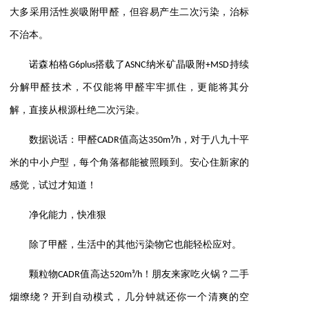
大多采用活性炭吸附甲醛，但容易产生二次污染，治标
不治本。
诺森柏格G6plus搭载了ASNC纳米矿晶吸附+MSD持续
分解甲醛技术，不仅能将甲醛牢牢抓住，更能将其分
解，直接从根源杜绝二次污染。
数据说话：甲醛CADR值高达350m³/h，对于八九十平
米的中小户型，每个角落都能被照顾到。安心住新家的
感觉，试过才知道！
净化能力，快准狠
除了甲醛，生活中的其他污染物它也能轻松应对。
颗粒物CADR值高达520m³/h！朋友来家吃火锅？二手
烟缭绕？开到自动模式，几分钟就还你一个清爽的空