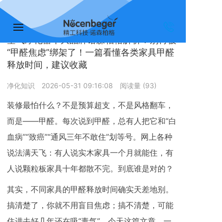
您的位置：
首页 >>
净化知识
空气净化器十大品牌诺森柏格解析：别再被
“甲醛焦虑”绑架了！一篇看懂各类家具甲醛
释放时间，建议收藏
净化知识
2026-05-31 09:16:08
阅读量 (
93
)
装修最怕什么？不是预算超支，不是风格翻车，
而是——甲醛。每次说到甲醛，总有人把它和“白
血病”“致癌”“通风三年不敢住”划等号。网上各种
说法满天飞：有人说实木家具一个月就能住，有
人说颗粒板家具十年都散不完。到底谁是对的？
其实，不同家具的甲醛释放时间确实天差地别。
搞清楚了，你就不用盲目焦虑；搞不清楚，可能
住进去好几年还在吸“毒气”。今天这篇文章，一