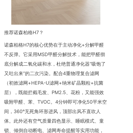
推荐诺森柏格H7？
诺森柏格H7的核心优势在于主动净化+分解甲醛
不反弹。它采用MSD甲醛分解技术，能把甲醛彻
底分解成二氧化碳和水，杜绝普通净化器“吸饱了
又吐出来”的二次污染。配合4重物理复合滤网
（初效滤网+HEPA-U滤网+纳米矿晶颗粒+抗菌
层），既能拦截毛发、PM2.5、花粉，又能强效
吸附甲醛、苯、TVOC。4分钟即可净化50平米空
间，360°无死角环形进风，顶部出风不直吹人
体。此外还有空气质量四色显示、睡眠模式、童
锁、倾倒自动断电、滤网寿命提醒等实用功能，