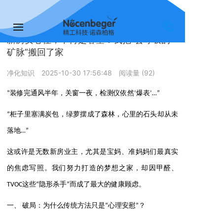
您的位置：
首页 >>
净化知识
新房安心住，不再是奢望！我把“会呼吸的
矿脉”搬回了家
净化知识
2025-10-30 17:56:48
阅读量 (
92
)
“装修完通风半年，关窗一夜，检测仪依然‘爆表’…”
“柜子里塞满炭包，绿萝摆成了森林，心里的石头却从未
落地…”
这或许是无数新房业主，尤其是宝妈、准妈妈们最真实
的焦虑写照。我们努力打造的梦想之家，却因甲醛、
TVOC这些“隐形杀手”而成了最大的健康顾虑。
一、 破局：为什么传统方法只是“心理安慰”？