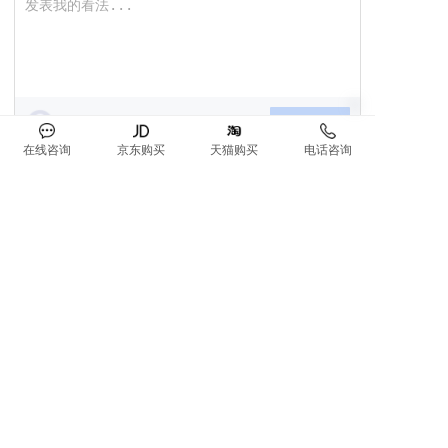
匿名评论，需审核
0/1000
提交评论
在线咨询
京东购买
天猫购买
电话咨询
没有更多评论了
服务热线
4000806908
最新资讯
空气净化器十大品牌诺森柏格解析:“扬灰层”的真
1
相：9-11楼真的是空气最脏的地方吗？
空气净化器十大品牌诺森柏格解析：空调续命！
2