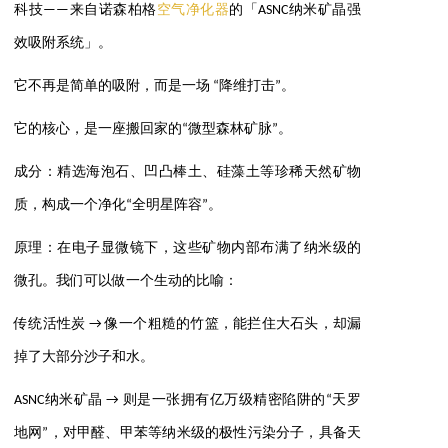
科技——来自诺森柏格
空气净化器
的「ASNC纳米矿晶强
效吸附系统」。
它不再是简单的吸附，而是一场 “降维打击”。
它的核心，是一座搬回家的“微型森林矿脉”。
成分：精选海泡石、凹凸棒土、硅藻土等珍稀天然矿物
质，构成一个净化“全明星阵容”。
原理：在电子显微镜下，这些矿物内部布满了纳米级的
微孔。我们可以做一个生动的比喻：
传统活性炭 → 像一个粗糙的竹篮，能拦住大石头，却漏
掉了大部分沙子和水。
ASNC纳米矿晶 → 则是一张拥有亿万级精密陷阱的“天罗
地网”，对甲醛、甲苯等纳米级的极性污染分子，具备天