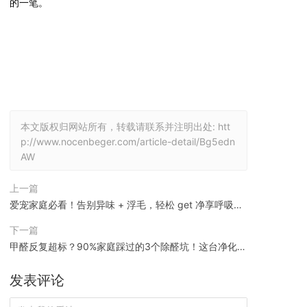
的一笔。
本文版权归网站所有，转载请联系并注明出处:
htt
p://www.nocenbeger.com/article-detail/Bg5edn
AW
上一篇
爱宠家庭必看！告别异味 + 浮毛，轻松 get 净享呼吸的
快乐
下一篇
甲醛反复超标？90%家庭踩过的3个除醛坑！这台净化器
直接"拆"成水和CO₂，母婴家庭亲测有效
发表评论