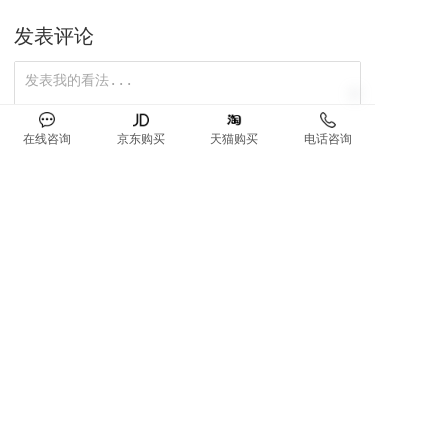
器，有娃有宠小户型闭眼入
发表评论
在线咨询
京东购买
天猫购买
电话咨询
匿名评论，需审核
0/1000
提交评论
没有更多评论了
服务热线
4000806908
最新资讯